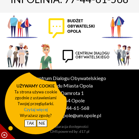
Centrum Dialogu Obywatelskiego
Urzędu Miasta Opola
UŻYWAMY COOKIE
Ta strona używa cookie
ul. Damrota 1
zgodnie z ustawieniami
45-064 Opole
Twojej przeglądarki.
tel.: 77-44-61-568
Czytaj więcej
e-mail:
bo.opole@um.opole.pl
Wyrażasz zgodę?
TAK
NIE
Deklaracja dostępności
CMS powered by:
d17.pl