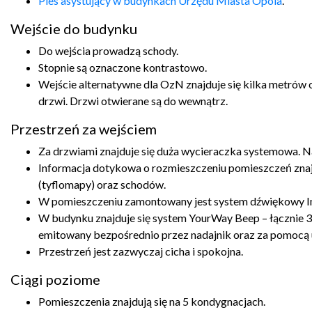
Pies asystujący w budynkach Urzędu Miasta Opola
.
Wejście do budynku
Do wejścia prowadzą schody.
Stopnie są oznaczone kontrastowo.
Wejście alternatywne dla OzN znajduje się kilka metrów
drzwi. Drzwi otwierane są do wewnątrz.
Przestrzeń za wejściem
Za drzwiami znajduje się duża wycieraczka systemowa. Na 
Informacja dotykowa o rozmieszczeniu pomieszczeń znaj
(tyflomapy) oraz schodów.
W pomieszczeniu zamontowany jest system dźwiękowy I
W budynku znajduje się system YourWay Beep – łącznie
emitowany bezpośrednio przez nadajnik oraz za pomocą 
Przestrzeń jest zazwyczaj cicha i spokojna.
Ciągi poziome
Pomieszczenia znajdują się na 5 kondygnacjach.