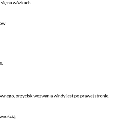
 się na wózkach.
dów
e.
ównego, przycisk wezwania windy jest po prawej stronie.
wnością.