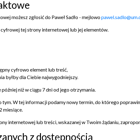
taktowe
towej możesz zgłosić do
Paweł Sadło
- mejlowo
pawel.sadlo@um.o
frowej tej strony internetowej lub jej elementów.
tępny cyfrowo element lub treść,
ia byłby dla Ciebie najwygodniejszy.
później niż w ciągu 7 dni od jego otrzymania.
ę o tym. W tej informacji podamy nowy termin, do którego popraw
2 miesiące.
rony internetowej lub treści, wskazanej w Twoim żądaniu, zapropo
zanych z dostępnością