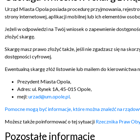
Urząd Miasta Opola posiada procedurę przyjmowania, rejestrow
strony internetowej, aplikacji mobilnej lub ich elementów os
Jeżeli w odpowiedzi na Twój wniosek o zapewnienie dostępnośc
złożyć skargę.
Skargę masz prawo złożyć także, jeśli nie zgadzasz się na sk
dostępności cyfrowej.
Ewentualną skargę złóż listownie lub mailem do kierownictwa 
Prezydent Miasta Opola
,
Adres:
ul. Rynek 1A, 45-015 Opole
,
mejl:
urzad@um.opole.pl
.
Pomocne mogą być informacje, które można znaleźć na rządowy
Możesz także poinformować o tej sytuacji
Rzecznika Praw Oby
Pozostałe informacje